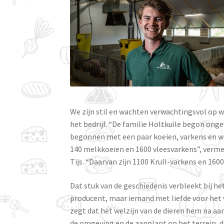
We zijn stil en wachten verwachtingsvol op w
het bedrijf. “De familie Holtkuile begon onge
begonnen met een paar koeien, varkens en wat
140 melkkoeien en 1600 vleesvarkens”, vermel
Tijs. “Daarvan zijn 1100 Krull-varkens en 1600
Dat stuk van de geschiedenis verbleekt bij het
producent, maar iemand met liefde voor het va
zegt dat het welzijn van de dieren hem na aan 
de omgeving en de aanplant op het terrein,