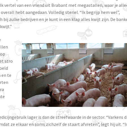
 Ik vertel van een vriend uit Brabant met megastallen, waar je all
verall hebt aangedaan. Volledig steriel. “Ik begrijp hem wel”,
h bij zulke bedrijven en je kunt in een klap alles kwijt zijn. De ban
kwijt.”
e
ellen
 op
t stro
oeld
 en te
arten
tra
mte
dicijngebruik lager is dan de streefwaarde in de sector. “Varkens d
at ze elkaar en soms zichzelf de staart afvreten”, legt hij uit. “I