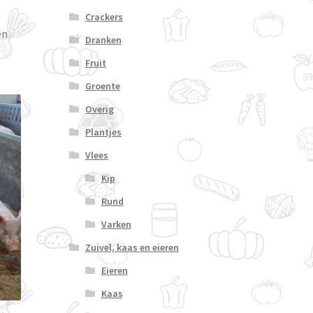
Crackers
en
Dranken
Fruit
Groente
Overig
Plantjes
Vlees
Kip
Rund
Varken
Zuivel, kaas en eieren
Eieren
Kaas