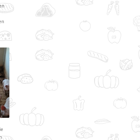
een
ken
ie
n