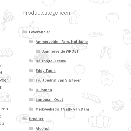
Productcategorieën
Leverancier
Ammervelde - Fam. Holtkuile
Ammervelde WROET
De Jonge- Leeuw
an
Eddy Tuink
rd
eveer
Fruitbedrijf van Vilsteren
t
Huisman
Limousin-Oost
 geen
Melkveebedrijf Valk- van Dam
t
Product
 op
Alcohol