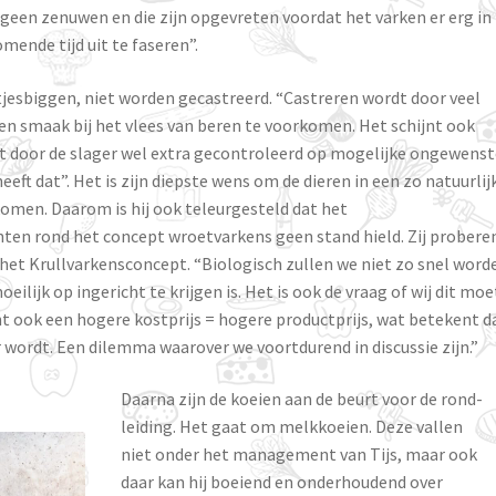
 geen zenuwen en die zijn opgevreten voordat het varken er erg in
mende tijd uit te faseren”.
etjesbiggen, niet worden gecastreerd. “Castreren wordt door veel
 smaak bij het vlees van beren te voorkomen. Het schijnt ook
dt door de slager wel extra gecontroleerd op mogelijke ongewenst
ft dat”. Het is zijn diepste wens om de dieren in een zo natuurlij
omen. Daarom is hij ook teleurgesteld dat het
n rond het concept wroetvarkens geen stand hield. Zij proberen
a het Krullvarkensconcept. “Biologisch zullen we niet zo snel word
eilijk op ingericht te krijgen is. Het is ook de vraag of wij dit mo
t ook een hogere kostprijs = hogere productprijs, wat betekent d
wordt. Een dilemma waarover we voortdurend in discussie zijn.”
Daarna zijn de koeien aan de beurt voor de rond-
leiding. Het gaat om melkkoeien. Deze vallen
niet onder het management van Tijs, maar ook
daar kan hij boeiend en onderhoudend over