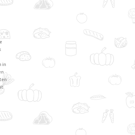
e
k
 in
en
eten
at