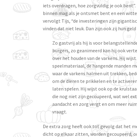
iets overdragen, hoe zorgvuldig je ook bent”.
binnen mag als je ontsmet bent en een witte o
vervolgt Tijs, “de investeringen zijn gigantisc
vinden dat niet leuk. Dan zijn ook zij hun geld 
Zo gastvrij als hij is voor belangstellend
burgers, zo geanimeerd kan hij ook vert
over het houden van de varkens. Hij wijst
speelmateriaal, de hangende manden me
waar de varkens halmen uit trekken, bed
om de dieren te prikkelen en te activeren
laten spelen. Hij wijst ook op de krulsta
die nog niet zijn gecoupeerd, wat wel ex
aandacht en zorg vergt en om meer rui
vraagt.
De extra zorg heeft ook tot gevolg dat het me
dicht op elkaar zitten, worden gecoupeerd, omd