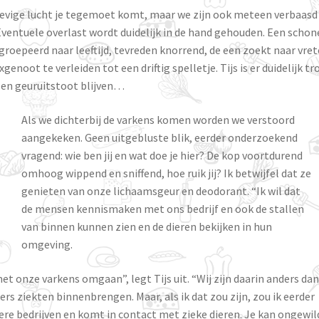
tevige lucht je tegemoet komt, maar we zijn ook meteen verbaasd
 Eventuele overlast wordt duidelijk in de hand gehouden. Een schon
groepeerd naar leeftijd, tevreden knorrend, de een zoekt naar vret
noot te verleiden tot een driftig spelletje. Tijs is er duidelijk tr
 en geuruitstoot blijven…
Als we dichterbij de varkens komen worden we verstoord
aangekeken. Geen uitgebluste blik, eerder onderzoekend
vragend: wie ben jij en wat doe je hier? De kop voortdurend
omhoog wippend en sniffend, hoe ruik jij? Ik betwijfel dat ze
genieten van onze lichaamsgeur en deodorant. “Ik wil dat
de mensen kennismaken met ons bedrijf en ook de stallen
van binnen kunnen zien en de dieren bekijken in hun
omgeving.
et onze varkens omgaan”, legt Tijs uit. “Wij zijn daarin anders da
s ziekten binnenbrengen. Maar, als ik dat zou zijn, zou ik eerder
dere bedrijven en komt in contact met zieke dieren. Je kan ongewil