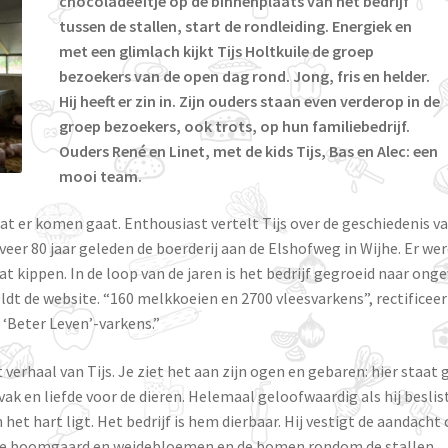
chocoladeëitje op de binnenplaats van het bedrijf
tussen de stallen, start de rondleiding. Energiek en
met een glimlach kijkt Tijs Holtkuile de groep
bezoekers van de open dag rond. Jong, fris en helder.
Hij heeft er zin in. Zijn ouders staan even verderop in de
groep bezoekers, ook trots, op hun familiebedrijf.
Ouders René en Linet, met de kids Tijs, Bas en Alec: een
mooi team.
at er komen gaat. Enthousiast vertelt Tijs over de geschiedenis v
veer 80 jaar geleden de boerderij aan de Elshofweg in Wijhe. Er we
 kippen. In de loop van de jaren is het bedrijf gegroeid naar ong
dt de website. “160 melkkoeien en 2700 vleesvarkens”, rectificeer
 ‘Beter Leven’-varkens.”
 verhaal van Tijs. Je ziet het aan zijn ogen en gebaren: hier staat
k en liefde voor de dieren. Helemaal geloofwaardig als hij beslis
het hart ligt. Het bedrijf is hem dierbaar. Hij vestigt de aandacht
 de boomgaard en weidebloemen en de bomen rondom de stallen.