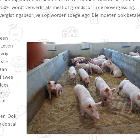
 50% wordt verwerkt als mest of grondstof in de biovergassing.
e vergistingsbedrijven op worden toegelegd. Die moeten ook betal
 een
 Leven
vrije
tste
 aan
of twee
lees
ar
tal
p
ten. Ook
n de stal