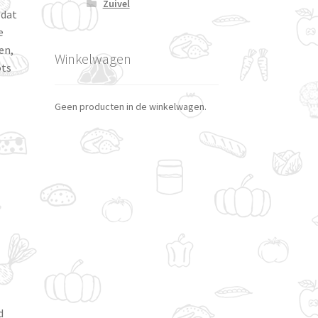
Zuivel
 dat
e
en,
Winkelwagen
ots
Geen producten in de winkelwagen.
n
d