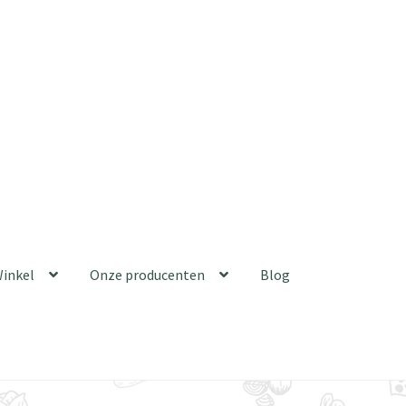
inkel
Onze producenten
Blog
roducenten
Blog
Verkoper Dashboard