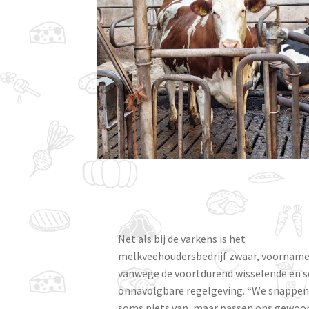
Net als bij de varkens is het
melkveehoudersbedrijf zwaar, voornamel
vanwege de voortdurend wisselende en 
onnavolgbare regelgeving. “We snappen
soms niets van, maar passen ons gewoon