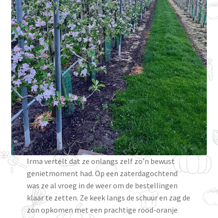
Irma vertelt dat ze onlangs zelf zo’n bewust
genietmoment had. Op een zaterdagochtend
was ze al vroeg in de weer om de bestellingen
klaar te zetten. Ze keek langs de schuur en zag de
zon opkomen met een prachtige rood-oranje