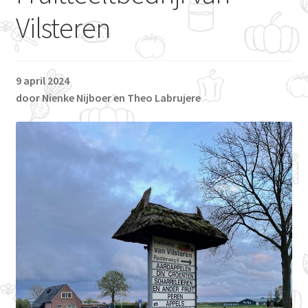
Vilsteren
Draaiboek
Rijschema en rekentool
9 april 2024
door Nienke Nijboer en Theo Labrujere
Mijn winkelmand
Afrekenen
Mijn account
Onze producenten
Ammervelde-fam. Holtkuile
De Jonghe Leeuw