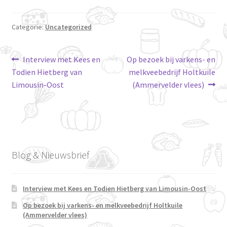
Categorie:
Uncategorized
Bericht
Vorig
Volgend
Interview met Kees en
Op bezoek bij varkens- en
bericht:
bericht:
Todien Hietberg van
melkveebedrijf Holtkuile
navigatie
Limousin-Oost
(Ammervelder vlees)
Blog & Nieuwsbrief
Interview met Kees en Todien Hietberg van Limousin-Oost
Op bezoek bij varkens- en melkveebedrijf Holtkuile
(Ammervelder vlees)