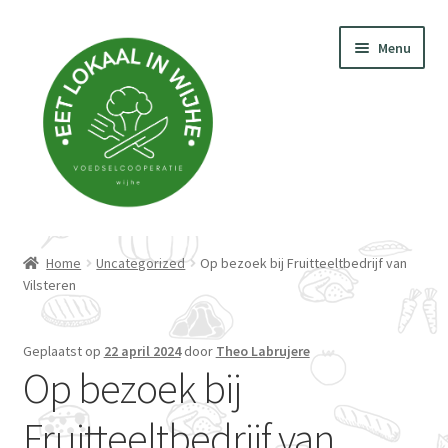
Ga
Ga
Menu
door
naar
naar
de
navigatie
inhoud
Home
Home
Uncategorized
Op bezoek bij Fruitteeltbedrijf van
Vilsteren
Leveranciers
Meedoen?
Geplaatst op
22 april 2024
door
Theo Labrujere
Op bezoek bij
Winkel
Fruitteeltbedrijf van
Routebeschrijving