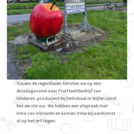
Eddy Tuink
Fruitbedrijf van Vilsteren
Huisman
Huub Besten
Limousin-Oost
Tussen de regenbuien fietsten we op een
Melkveebedrijf Valk – van Dam (rauwe melk en kaas)
dinsdagavond naar Fruitteeltbedrijf van
Vilsteren: producent bij Eetlokaal in Wijhe vanaf
Blog
het eerste uur. We hebben een afspraak met
Irma van Vilsteren en komen Irma bij aankomst
Verkoper Dashboard
al op het erf tegen.